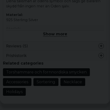
Dena talisman är odens symbol och sägs ge bäraren
skydd från ingen mer än Oden själv.
Material:
925 Sterling Silver
Storlek:
Show more
3,1 cm
Odens talisman
Reviews (5)
Sägs ge skydd
Prishistorik
Läderband ingår
3 years ago
Related categories
Se andra fornnordiska smycken.
Juan
Torshammare och fornnordiska smycken
4 years ago
Accessories
Sortering
Necklace
Mikael
4 years ago
Holidays
5 years ago
6 years ago