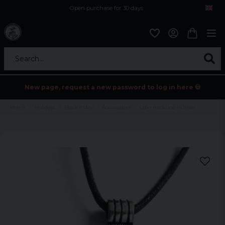
Open purchase for 30 days
12,9 euro i fragt inden for hele EU
Safe delivery to postal agents
Search...
New page, request a new password to log in here 💀
Home
Holidays
Black friday
Accessoarer
Odin necklace in silver