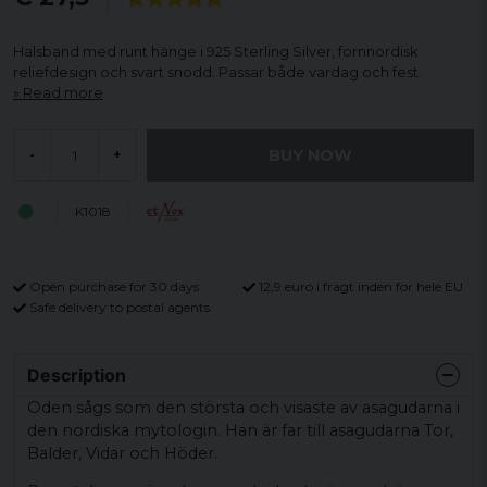
Halsband med runt hänge i 925 Sterling Silver, fornnordisk
reliefdesign och svart snodd. Passar både vardag och fest.
Read more
BUY NOW
-
+
K1018
Open purchase for 30 days
12,9 euro i fragt inden for hele EU
Safe delivery to postal agents
Description
Oden sågs som den största och visaste av asagudarna i
den nordiska mytologin. Han är far till asagudarna Tor,
Balder, Vidar och Höder.