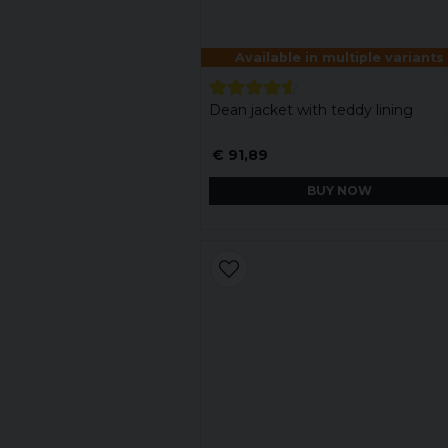
Available in multiple variants
Dean jacket with teddy lining
€ 91,89
BUY NOW