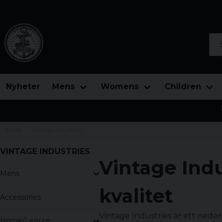
Sea
Nyheter
Mens
Womens
Children
Home
Vintage Industries
VINTAGE INDUSTRIES
Vintage Indu
Mens
kvalitet
Accessories
Vintage Industries är ett nede
Home/Leisure