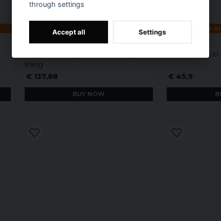
through settings
Available in multiple variants
Available in
Accept all
Settings
Short hooded jacket with teddy
Men's shorts in 
lining
€ 137,88
€ 45,9
BUY NOW
B