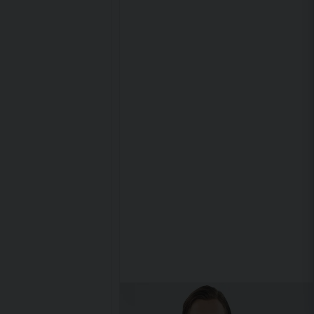
ndring eller stilrena plagg för vardagsbruk, levererar
esign det moderna behovet av komfort, funktion och
gen som under dina nästa äventyr.