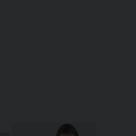
oderna äventyraren
ell jacka för kyliga dagar, ett par bekväma byxor för va
är både praktiska och mångsidiga. Här möter klassisk d
Industries och hitta plagg som fungerar lika bra i varda