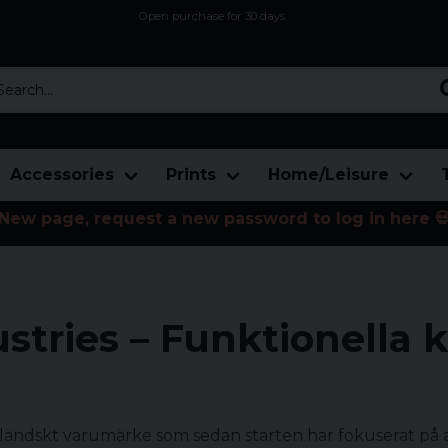
Open purchase for 30 days
12,9 euro i fragt inden for hele EU
Safe delivery to postal agents
rch...
Accessories
Prints
Home/Leisure
New page, request a new password to log in here 
stries – Funktionella 
rländskt varumärke som sedan starten har fokuserat på a