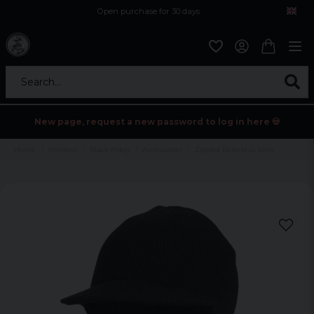
Open purchase for 30 days
12,9 euro i fragt inden for hele EU
Safe delivery to postal agents
Search...
New page, request a new password to log in here 💀
Home
Holidays
Black friday
Accessoarer
Zipped Balaclava Visor