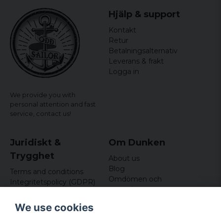
Hjälp & support
Kontakt
Retur
Betalningsalternativ
Leverans & frakt
Logga in
We provide you with
personal attention and fast
service,
contact us!
Juridiskt &
Om Dunken
Trygghet
About us
Blog
Terms and conditions
Omdömen och
Integritetspolicy (GDPR)
recensioner
Om cookies
Nyhetsbrev
We use cookies
Kundklubb