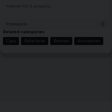
Material 100 % polyacryl.
Prishistorik
Related categories
Caps
Balaclavas
Beanies
Accessories