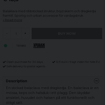
Balaklava med ribbstickad struktur, böjd skärm och dragkedja
framtill. Sportig och urban accessoar för vardagsbruk.
Read more
BUY NOW
-
+
TB1685
Open purchase for 30 days
12,9 euro i fragt inden for hele EU
Safe delivery to postal agents
Description
En stickad balaclava med dragkedja. En balaclava är en
mössa, keps och halsduk i ett plagg. Den skyddar
ansiktet, huvudet och halsen på ett funktionellt och
stiligt sätt.