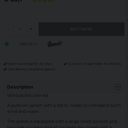
BUY NOW
-
+
3162-33-1-1
Open purchase for 30 days
12,9 euro i fragt inden for hele EU
Safe delivery to postal agents
Description
Wind jacket unlined.
A pullover jacket with a fabric made to withstand both
wind and water.
The jacket is equipped with a large chest pocket and
two side pockets and all pockets are closed with a