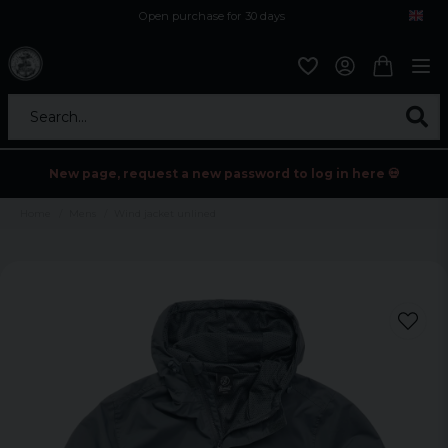
Open purchase for 30 days
12,9 euro i fragt inden for hele EU
Safe delivery to postal agents
Search...
New page, request a new password to log in here 💀
Home
Mens
Wind jacket unlined