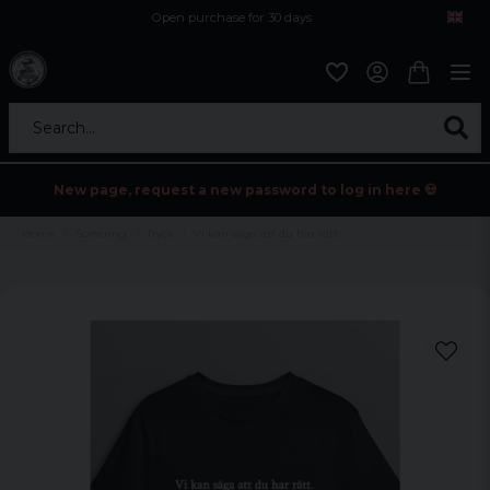
Open purchase for 30 days
12,9 euro i fragt inden for hele EU
Safe delivery to postal agents
Search...
New page, request a new password to log in here 💀
Home
Sortering
Tryck
Vi kan säga att du har rätt