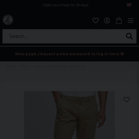
Open purchase for 30 days
12,9 euro i fragt inden for hele EU
Safe delivery to postal agents
Search...
New page, request a new password to log in here 💀
Home
Mens
Pants
Veckade Twillbyxor herr