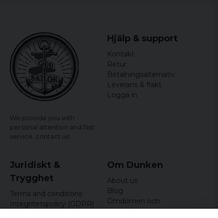
Hjälp & support
Kontakt
Retur
Betalningsalternativ
Leverans & frakt
Logga in
We provide you with
personal attention and fast
service,
contact us!
Juridiskt &
Om Dunken
Trygghet
About us
Blog
Terms and conditions
Omdömen och
Integritetspolicy (GDPR)
recensioner
Om cookies