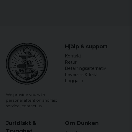
S
44 cm
64,5 cm
M
46,5 cm
65,5 cm
L
49 cm
66,5 cm
Hjälp & support
XL
51,5 cm
67,5 cm
Kontakt
XXL
54 cm
68,5 cm
Retur
Betalningsalternativ
Leverans & frakt
Logga in
We provide you with
personal attention and fast
service,
contact us!
Juridiskt &
Om Dunken
Trygghet