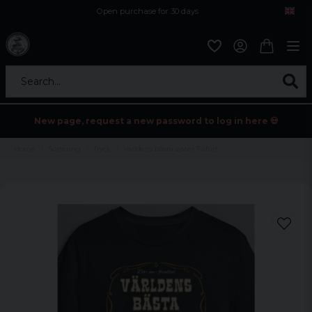
Open purchase for 30 days
12,9 euro i fragt inden for hele EU
Safe delivery to postal agents
Search...
New page, request a new password to log in here 💀
Home
Sortering
Tryck
Världens bästa syster T-shirt