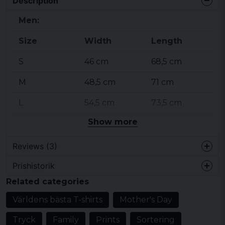
Description
Men:
Size
Width
Length
S
46 cm
68,5 cm
M
48,5 cm
71 cm
L
54,5 cm
73,5 cm
Show more
XL
59 cm
76 cm
XXL
64 cm
78,5 cm
Reviews (3)
3XL
68,5 cm
81 cm
Prishistorik
Martin
Related categories
2 years ago
4XL
73 cm
83,5 cm
Storleken var bra och trycket var precis
Världens bästa T-shirts
Mother's Day
som beskriven. Sömmen under armen
5XL
77,5 cm
86 cm
gick dock upp och det blev ett hål längs
Tryck
Family
Prints
Sortering