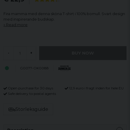
Fira mamma med denna sköna T-shirt i 100% bomull. Svart design
med inspirerande budskap.
Read more
BUY NOW
-
+
G0077-OK0088
Open purchase for 30 days
12,9 euro i fragt inden for hele EU
Safe delivery to postal agents
Storleksguide