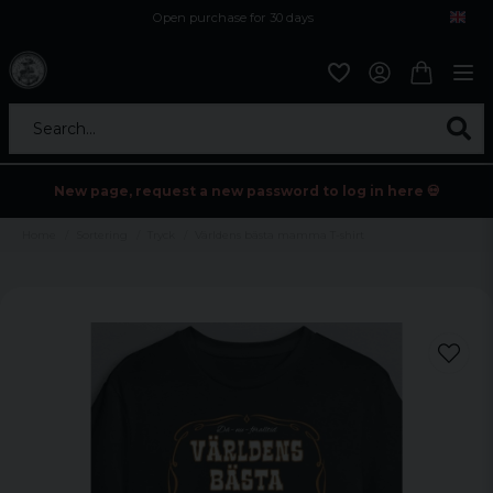
Open purchase for 30 days
12,9 euro i fragt inden for hele EU
Safe delivery to postal agents
Search...
New page, request a new password to log in here 💀
Home
Sortering
Tryck
Världens bästa mamma T-shirt