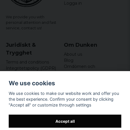
Logga in
We provide you with
personal attention and fast
service,
contact us!
Juridiskt &
Om Dunken
Trygghet
About us
Blog
Terms and conditions
Omdömen och
Integritetspolicy (GDPR)
recensioner
Om cookies
Nyhetsbrev
We use cookies
Kundklubb
We use cookies to make our website work and offer you
Företagsuppgifter
the best experience. Confirm your consent by clicking
Odd Sailor AB
"Accept all" or customize through settings
Hamnplan 8, 29495
Sölvesborg
Org.nr: 559168-3791
Accept all