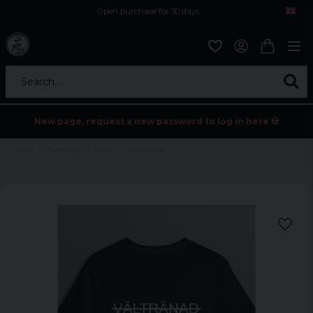
Open purchase for 30 days
12,9 euro i fragt inden for hele EU
Safe delivery to postal agents
Search...
New page, request a new password to log in here 💀
Home
Sortering
Tryck
Välutrustad