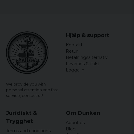
Bredden mäts armhåla till armhåla och längden mäts
från högsta till lägsta punkt.
Hjälp & support
Kontakt
Retur
Betalningsalternativ
Leverans & frakt
Logga in
We provide you with
personal attention and fast
service,
contact us!
Juridiskt &
Om Dunken
Trygghet
About us
Blog
Terms and conditions