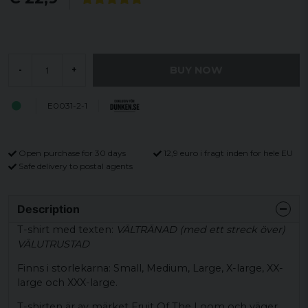
BUY NOW
-
+
E0031-2-1
Open purchase for 30 days
12,9 euro i fragt inden for hele EU
Safe delivery to postal agents
Description
T-shirt med texten:
VÄLTRÄNAD (med ett streck över)
VÄLUTRUSTAD
Finns i storlekarna: Small, Medium, Large, X-large, XX-
large och XXX-large.
T-shirten är av märket Fruit Of The Loom och väger