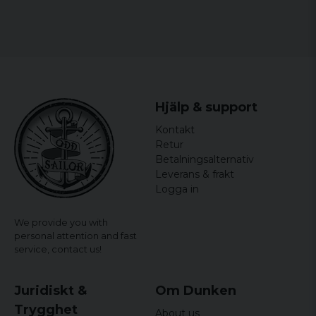
stuss
johan
3 years ago
Kanon
Christer
3 years ago
Hjälp & support
Mitt andra par, riktigt bra shorts
Kontakt
Retur
Tommy
Betalningsalternativ
4 years ago
Leverans & frakt
I22 Fjärde jägarpluton 1990
Logga in
4 years ago
För små , har skickat tillbaka och beställt
We provide you with
större
personal attention and fast
service,
contact us!
Fredrik
4 years ago
Snygga
Juridiskt &
Om Dunken
Trygghet
About us