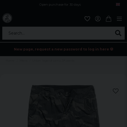
Open purchase for 30 days
12,9 euro i fragt inden for hele EU
Safe delivery to postal agents
Search...
New page, request a new password to log in here 💀
Home
Mens
Urban legend camo 3/4 pants