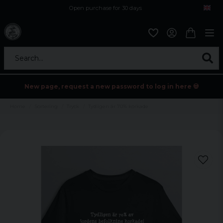
Open purchase for 30 days
12,9 euro i fragt inden for hele EU
Safe delivery to postal agents
Search...
New page, request a new password to log in here 💀
Home
Sortering
Tryck
Tydligen är 70% korkade