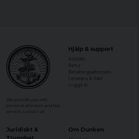
Helena
6 years ago
Ladies:
6 years ago
Size
Width
Length
S
44 cm
64,5 cm
Hjälp & support
Kontakt
M
46,5 cm
65,5 cm
Retur
Betalningsalternativ
L
49 cm
66,5 cm
Leverans & frakt
Logga in
XL
51,5 cm
67,5 cm
XXL
54 cm
68,5 cm
We provide you with
personal attention and fast
service,
contact us!
Juridiskt &
Om Dunken
Trygghet