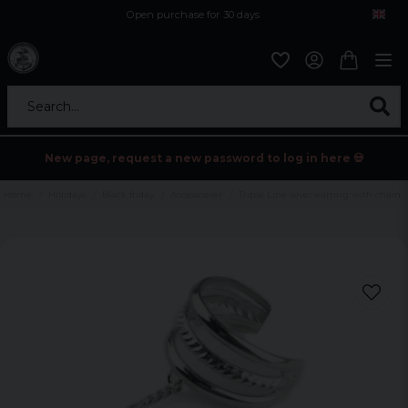
Open purchase for 30 days
12,9 euro i fragt inden for hele EU
Safe delivery to postal agents
Search...
New page, request a new password to log in here 💀
Home
Holidays
Black friday
Accessoarer
Triple Line silver earring with chain