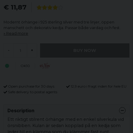
€ 11,87
Modernt örhänge i 925 sterling silver med tre linjer, öppen
manschett och dekorativ kedja. Passar både vardag och fest.
Read more
BUY NOW
-
+
OK10
Open purchase for 30 days
12,9 euro i fragt inden for hele EU
Safe delivery to postal agents
Description
Ett riktigt stilrent örhänge med en enkel silverkula vid
örsnibben. Kulan är sedan kopplad på en kedja som
leder till en klämma som du klämmer fast runt