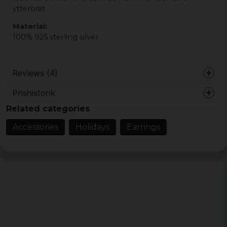
ytterörat.
Material:
100% 925 sterling silver
Reviews (4)
Prishistorik
Thomas
Related categories
2 years ago
Accessories
Holidays
Earrings
Almina
4 years ago
Nellie
6 years ago
Marika Helene Karin
7 years ago
Toppen