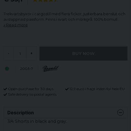
Trekvartsbyxor i cargostil med flera fickor, justerbara benslut och
avslappnad passform. Finns i svart och mörkgrå. 100% bomull.
Read more
BUY NOW
-
+
2003-7
Open purchase for 30 days
12,9 euro i fragt inden for hele EU
Safe delivery to postal agents
Description
3/4 Shorts in black and gray.