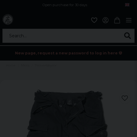
Open purchase for 30 days
12,9 euro i fragt inden for hele EU
Safe delivery to postal agents
Search...
New page, request a new password to log in here 💀
Home
Mens
Trekvartsbyxor