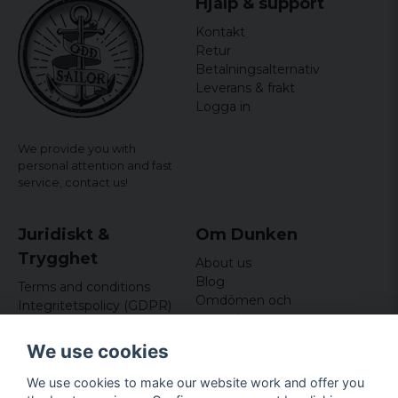
Hjälp & support
Kontakt
Retur
Betalningsalternativ
Leverans & frakt
Logga in
We provide you with
personal attention and fast
service,
contact us!
Juridiskt &
Om Dunken
Trygghet
About us
Blog
Terms and conditions
Omdömen och
Integritetspolicy (GDPR)
recensioner
Om cookies
Nyhetsbrev
We use cookies
Kundklubb
We use cookies to make our website work and offer you
Företagsuppgifter