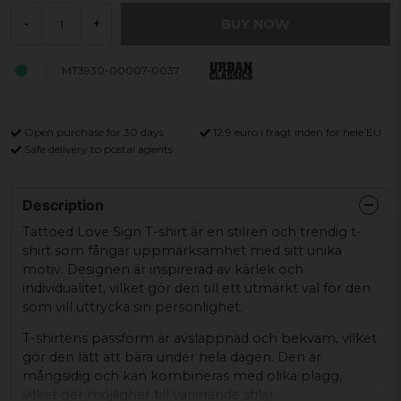
BUY NOW
-
+
MT3930-00007-0037
Open purchase for 30 days
12,9 euro i fragt inden for hele EU
Safe delivery to postal agents
Description
Tattoed Love Sign T-shirt är en stilren och trendig t-
shirt som fångar uppmärksamhet med sitt unika
motiv. Designen är inspirerad av kärlek och
individualitet, vilket gör den till ett utmärkt val för den
som vill uttrycka sin personlighet.
T-shirtens passform är avslappnad och bekväm, vilket
gör den lätt att bära under hela dagen. Den är
mångsidig och kan kombineras med olika plagg,
vilket ger möjlighet till varierande stilar.