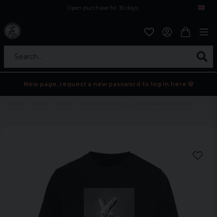
Open purchase for 30 days
12,9 euro i fragt inden for hele EU
Safe delivery to postal agents
Search...
New page, request a new password to log in here 💀
Home
Mens
T-shirts
T-shirts med tryck
Tattoed Love Sign T-shirt