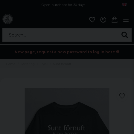
Open purchase for 30 days
12,9 euro i fragt inden for hele EU
Safe delivery to postal agents
Search...
New page, request a new password to log in here 💀
Home
Sortering
Tryck
Sunt förnuft