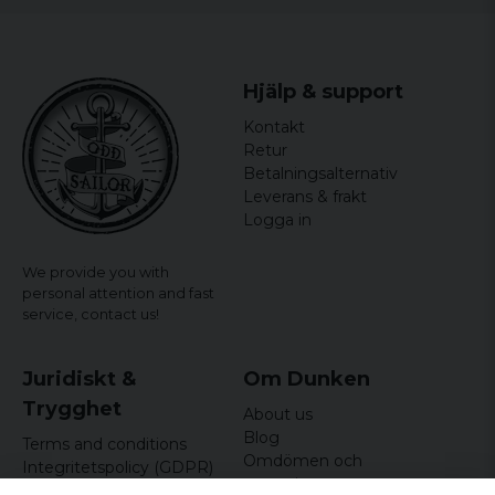
Size
Width
Length
S
44 cm
64,5 cm
Hjälp & support
M
46,5 cm
65,5 cm
Kontakt
Retur
L
49 cm
66,5 cm
Betalningsalternativ
Leverans & frakt
XL
51,5 cm
67,5 cm
Logga in
XXL
54 cm
68,5 cm
We provide you with
personal attention and fast
service,
contact us!
Juridiskt &
Om Dunken
Trygghet
About us
Blog
Terms and conditions
Omdömen och
Integritetspolicy (GDPR)
recensioner
Om cookies