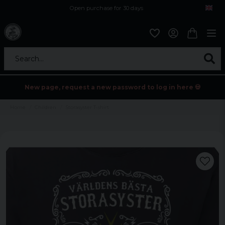
Open purchase for 30 days
12,9 euro i fragt inden for hele EU
Safe delivery to postal agents
Search...
New page, request a new password to log in here 💀
Home
Children
Storasyster T-shirt