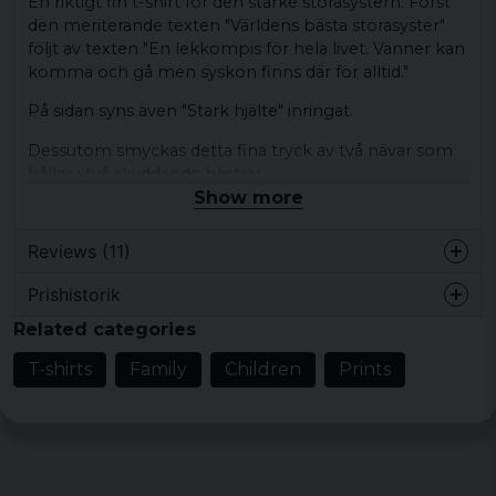
En riktigt fin t-shirt för den starke storasystern. Först
den meriterande texten "Världens bästa storasyster"
följt av texten "En lekkompis för hela livet. Vänner kan
komma och gå men syskon finns där för alltid."
På sidan syns även "Stark hjälte" inringat.
Dessutom smyckas detta fina tryck av två nävar som
håller i två skyddande blixtrar.
Show more
Finns i storlekarna: 90, 104, 116, 128, 140 och 152.
Reviews (11)
T-shirten är av märket Fruit Of The Loom och väger
165g/m2 det är med andra ord en standard t-shirt.
Prishistorik
Christina Sophie
Material: 100% Bomull.
Related categories
3 years ago
Storleksguide
T-shirts
Family
Children
Prints
4 years ago
Storlek
Ålder
Bredd
Längd
Sofia
4 years ago
90
1-2 år
32cm
37cm
Anette
104
3-4 år
38cm
45cm