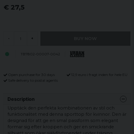
€ 27,5
BUY NOW
-
+
TB7802-00007-0042
Open purchase for 30 days
12,9 euro i fragt inden for hele EU
Safe delivery to postal agents
Description
Upptäck den perfekta kombinationen av stil och
funktionalitet med denna sporttop för kvinnor. Den är
designad för att ge en smal passform som elegant
formar sig efter kroppen och ger en smickrande
silhuett som ökar självförtroendet under träning.