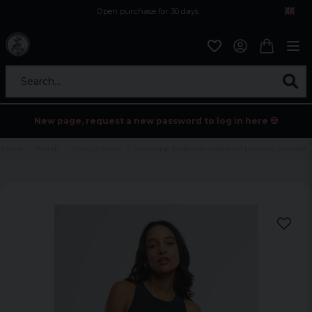
Open purchase for 30 days
12,9 euro i fragt inden for hele EU
Safe delivery to postal agents
Search...
New page, request a new password to log in here 💀
Home
Brands
Urban Classics
Sporttopp för damer med smal passform och stöd