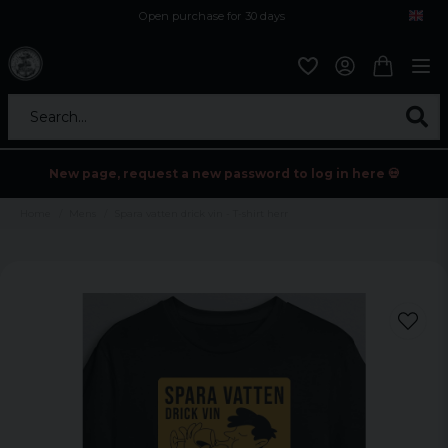
Open purchase for 30 days
12,9 euro i fragt inden for hele EU
Safe delivery to postal agents
Search...
New page, request a new password to log in here 💀
Home
Mens
Spara vatten drick vin - T-shirt herr