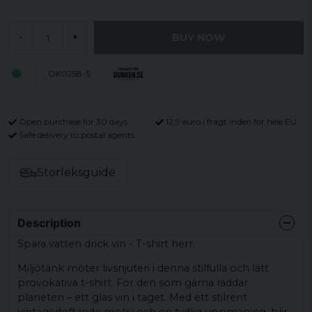
BUY NOW
-
+
OK0258-S
Open purchase for 30 days
12,9 euro i fragt inden for hele EU
Safe delivery to postal agents
Storleksguide
Description
Spara vatten drick vin - T-shirt herr.
Miljötänk möter livsnjuteri i denna stilfulla och lätt
provokativa t-shirt. För den som gärna räddar
planeten – ett glas vin i taget. Med ett stilrent