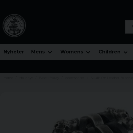
Sea
Nyheter
Mens
Womens
Children
Home
Holidays
Black friday
Accessoarer
Skulls On Leather Bracele