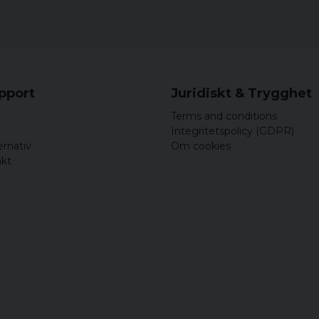
upport
Juridiskt & Trygghet
Terms and conditions
Integritetspolicy (GDPR)
ernativ
Om cookies
akt