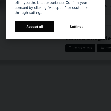
offer you the best experience. Confirm your
Armbandet levereras i e
consent by clicking "Accept all" or customize
through settings
Accept all
Settings
Prishistorik
Related categorie
Bikern men
Acces