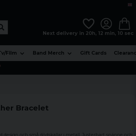
Next delivery in 20h, 12 min, 09 sec
Tv/Film
Band Merch
Gift Cards
Clearan

ther Bracelet
 design och små dödskallar i metall. Justerbart spänne och