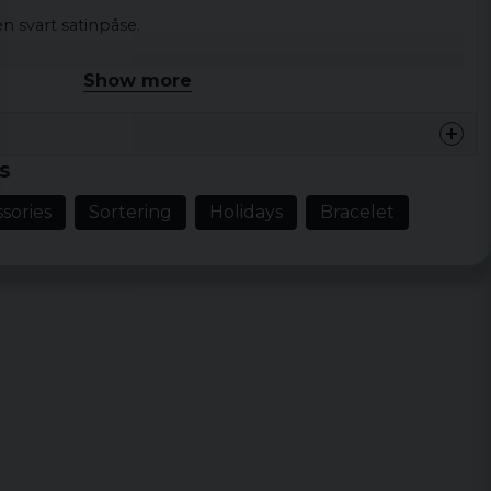
n svart satinpåse.
Show more
s
sories
Sortering
Holidays
Bracelet