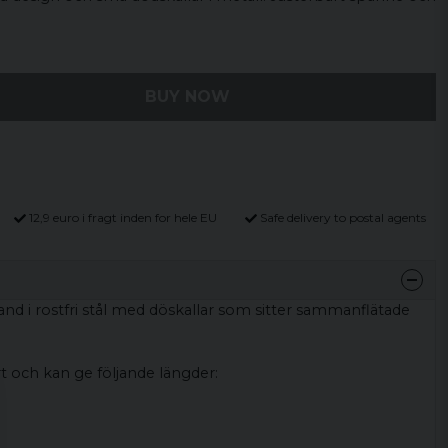
BUY NOW
12,9 euro i fragt inden for hele EU
Safe delivery to postal agents
band i rostfri stål med döskallar som sitter sammanflätade
t och kan ge följande längder: