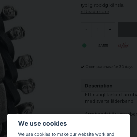
tydlig rockig känsla.
Read more
-
+
SA515
Open purchase for 30 days
Description
Ett riktigt läckert arm
med svarta läderband.
Armbandet är justerbar
21,5 cm
We use cookies
22,0 cm
22,5 cm
We use cookies to make our website work and