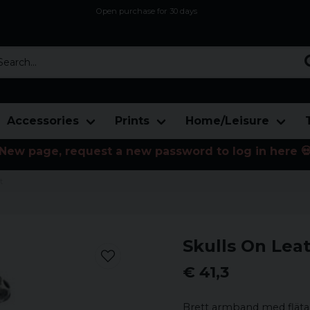
Open purchase for 30 days
12,9 euro i fragt inden for hele EU
Safe delivery to postal agents
rch...
Accessories
Prints
Home/Leisure
New page, request a new password to log in here 
t
Skulls On Lea
€ 41,3
Brett armband med flätad