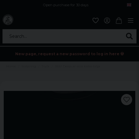
Open purchase for 30 days
12,9 euro i fragt inden for hele EU
Safe delivery to postal agents
Search...
New page, request a new password to log in here 💀
Home
Sortering
Tryck
Shh! Detta är min bakis tröja