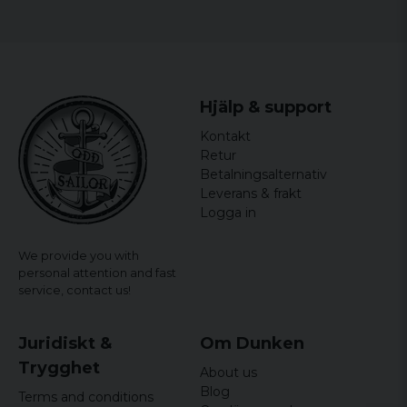
år :D
Bredden mäts armhåla till armhåla och längden mäts
från högsta till lägsta punkt.
Emil
9 years ago
Linn
Hjälp & support
9 years ago
Precis som på bilden!
Kontakt
Retur
Betalningsalternativ
Leverans & frakt
Logga in
We provide you with
personal attention and fast
service,
contact us!
Juridiskt &
Om Dunken
Trygghet
About us
Blog
Terms and conditions