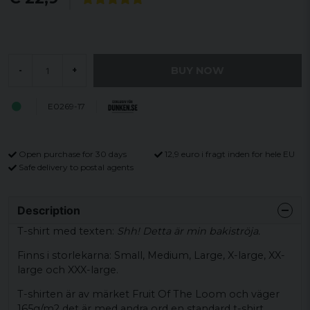
BUY NOW
-
+
E0269-17
Open purchase for 30 days
12,9 euro i fragt inden for hele EU
Safe delivery to postal agents
Description
T-shirt med texten:
Shh! Detta är min bakiströja.
Finns i storlekarna: Small, Medium, Large, X-large, XX-
large och XXX-large.
T-shirten är av märket Fruit Of The Loom och väger
165g/m2 det är med andra ord en standard t-shirt.