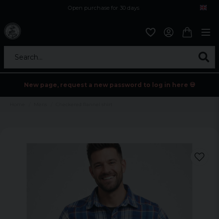
Open purchase for 30 days
12,9 euro i fragt inden for hele EU
Safe delivery to postal agents
Search...
New page, request a new password to log in here 💀
Home
Mens
Checkered flannel shirt