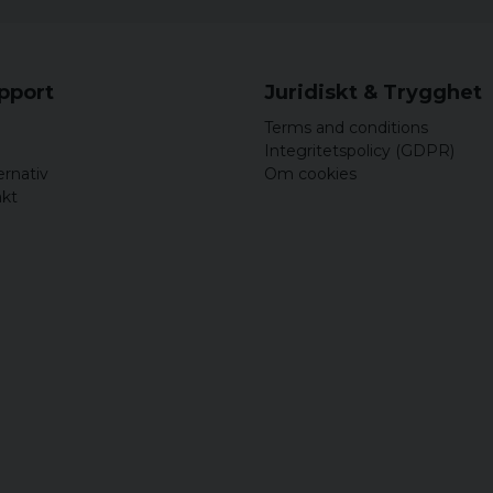
upport
Juridiskt & Trygghet
Terms and conditions
Integritetspolicy (GDPR)
ernativ
Om cookies
akt