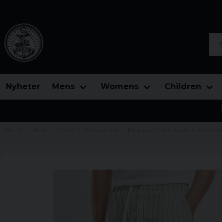
Sea
Nyheter
Mens
Womens
Children
Home
Mens
Shorts
Sweatshorts
Randiga Crinkle Resort Shorts her