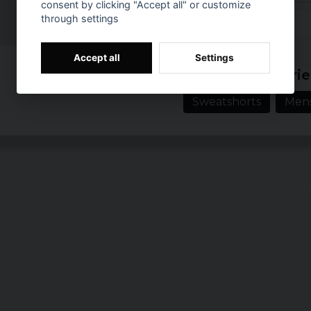
Dessa resort shorts kom
consent by clicking "Accept all" or customize
självklar del av varje s
through settings
Material: 92% Pol
Prishistorik
Accept all
Settings
Vikt: 170 gsm
Related categorie
Passform: Regular
Sweatshorts
Men
Midja: Elastisk m
Fickor: Praktiska