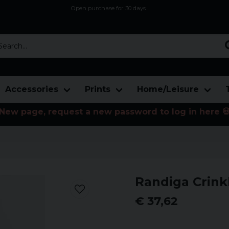
Open purchase for 30 days
12,9 euro i fragt inden for hele EU
Safe delivery to postal agents
rch...
Accessories
Prints
Home/Leisure
New page, request a new password to log in here 
r
Randiga Crink
€ 37,62