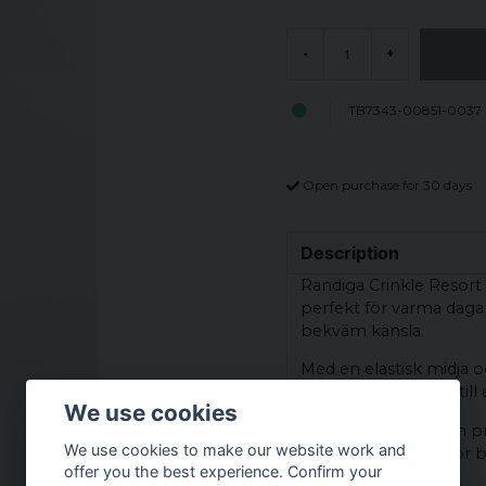
-
+
TB7343-00851-0037
Open purchase for 30 days
Description
Randiga Crinkle Resort 
perfekt för varma daga
bekväm känsla.
Med en elastisk midja 
behov. Detta bidrar til
We use cookies
Framfickorna och en pr
We use cookies to make our website work and
gör dem lämpliga för 
offer you the best experience. Confirm your