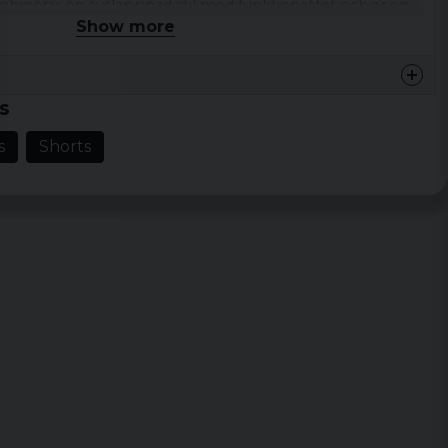
binerar en avslappnad stil med funktionalitet och är en
Show more
ommaroutfit.
yester, 6% Viscose, 2% Elastane
s
 fit
s
Shorts
ed justerbara dragsnören
 framfickor och en bakficka