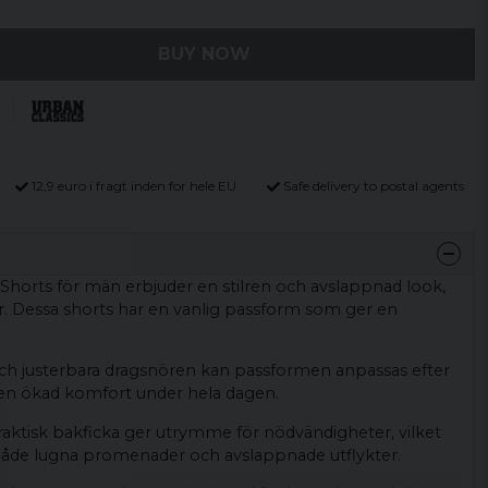
BUY NOW
12,9 euro i fragt inden for hele EU
Safe delivery to postal agents
Shorts för män erbjuder en stilren och avslappnad look,
r. Dessa shorts har en vanlig passform som ger en
och justerbara dragsnören kan passformen anpassas efter
l en ökad komfort under hela dagen.
aktisk bakficka ger utrymme för nödvändigheter, vilket
både lugna promenader och avslappnade utflykter.