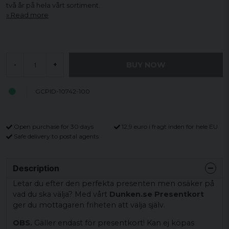
två år på hela vårt sortiment.
Read more
BUY NOW
-
+
GCPID-10742-100
Open purchase for 30 days
12,9 euro i fragt inden for hele EU
Safe delivery to postal agents
Description
Letar du efter den perfekta presenten men osäker på
vad du ska välja? Med vårt
Dunken.se Presentkort
ger du mottagaren friheten att välja själv.
OBS.
Gäller endast för presentkort! Kan ej köpas