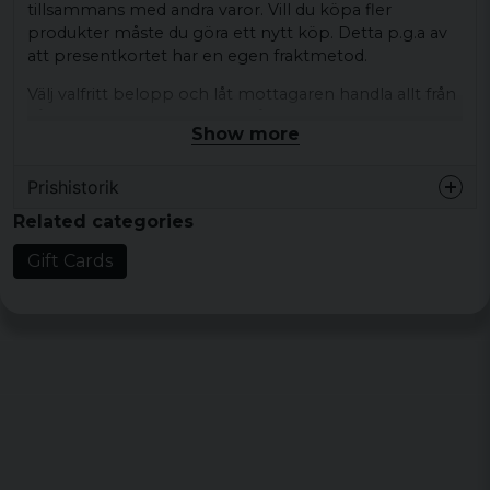
tillsammans med andra varor. Vill du köpa fler
produkter måste du göra ett nytt köp. Detta p.g.a av
att presentkortet har en egen fraktmetod.
Välj valfritt belopp och låt mottagaren handla allt från
vårt breda sortiment inom hårdrock, streetwear, army
Show more
och roliga T-shirts. Presentkortet är giltigt i två år,
vilket ger gott om tid att hitta det perfekta plagget.
Prishistorik
Specifikationer:
Related categories
Giltighetstid: 2 år
Gift Cards
Kan användas på hela sortimentet