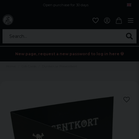
Open purchase for 30 days
12,9 euro i fragt inden for hele EU
Safe delivery to postal agents
Search...
New page, request a new password to log in here 💀
Home
Gift Cards
Dunken.se Presentkort