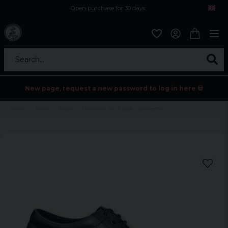
Open purchase for 30 days
12,9 euro i fragt inden for hele EU
Safe delivery to postal agents
Search...
New page, request a new password to log in here 💀
Home
Mens
Shoes
Phantom sko 3 sløjfer stålhætte