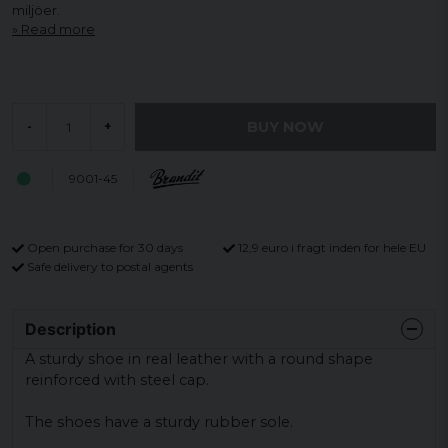
miljöer.
Read more
BUY NOW
-
+
9001-45
Open purchase for 30 days
12,9 euro i fragt inden for hele EU
Safe delivery to postal agents
Description
A sturdy shoe in real leather with a round shape
reinforced with steel cap.
The shoes have a sturdy rubber sole.