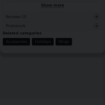
Rostfritt stål
Show more
Magisk symbol
Historisk anknytning
Reviews (2)
Prishistorik
Axel
Related categories
1 year ago
Accessories
Holidays
Rings
3 years ago