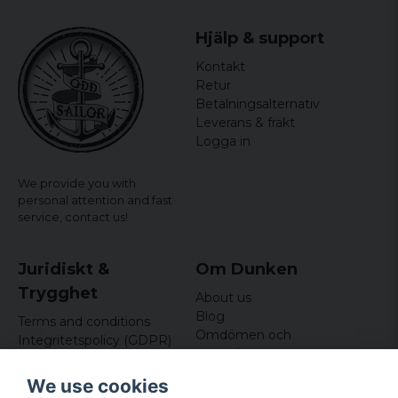
Hjälp & support
Kontakt
Retur
Betalningsalternativ
Leverans & frakt
Logga in
We provide you with
personal attention and fast
service,
contact us!
Juridiskt &
Om Dunken
Trygghet
About us
Blog
Terms and conditions
Omdömen och
Integritetspolicy (GDPR)
recensioner
Om cookies
Nyhetsbrev
We use cookies
Kundklubb