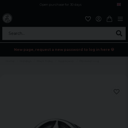
Open purchase for 30 days
12,9 euro i fragt inden for hele EU
Safe delivery to postal agents
Search...
New page, request a new password to log in here 💀
Home
Holidays
Black friday
Accessoarer
Pentakel ring