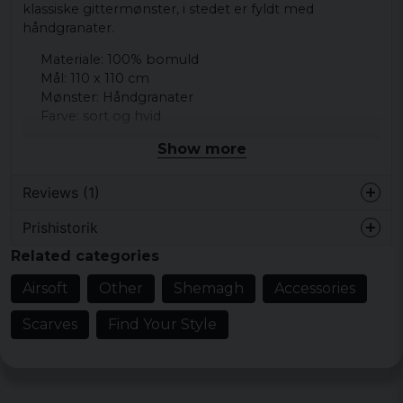
klassiske gittermønster, i stedet er fyldt med
håndgranater.
Materiale: 100% bomuld
Mål: 110 x 110 cm
Mønster: Håndgranater
Farve: sort og hvid
Show more
Reviews (1)
Prishistorik
3 years ago
Related categories
Its da bomb!
Airsoft
Other
Shemagh
Accessories
Scarves
Find Your Style