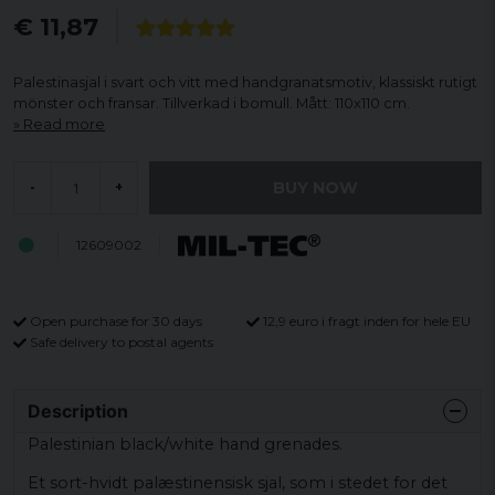
€ 11,87
Palestinasjal i svart och vitt med handgranatsmotiv, klassiskt rutigt
mönster och fransar. Tillverkad i bomull. Mått: 110x110 cm.
Read more
BUY NOW
-
+
12609002
Open purchase for 30 days
12,9 euro i fragt inden for hele EU
Safe delivery to postal agents
Description
Palestinian black/white hand grenades.
Et sort-hvidt palæstinensisk sjal, som i stedet for det