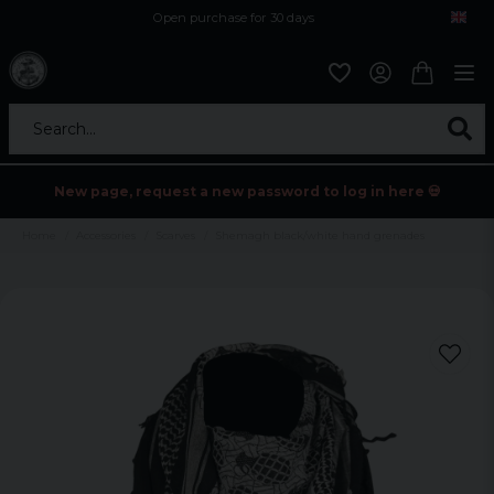
Open purchase for 30 days
12,9 euro i fragt inden for hele EU
Safe delivery to postal agents
Search...
New page, request a new password to log in here 💀
Home
Accessories
Scarves
Shemagh black/white hand grenades