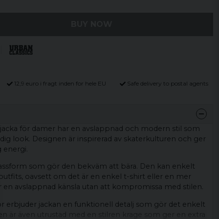
BUY NOW
12,9 euro i fragt inden for hele EU
Safe delivery to postal agents
jacka för damer har en avslappnad och modern stil som
edig look. Designen är inspirerad av skaterkulturen och ger
 energi.
passform som gör den bekväm att bära. Den kan enkelt
tfits, oavsett om det är en enkel t-shirt eller en mer
 en avslappnad känsla utan att kompromissa med stilen.
or erbjuder jackan en funktionell detalj som gör det enkelt
en är även utrustad med en stilren krage som ger en extra