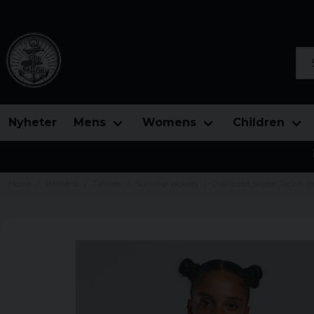
Sea
Nyheter
Mens
Womens
Children
Home
Womens
Jackets
Summer jackets
Oversized Skater Jacket f