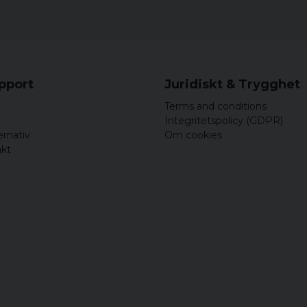
upport
Juridiskt & Trygghet
Terms and conditions
Integritetspolicy (GDPR)
ernativ
Om cookies
akt