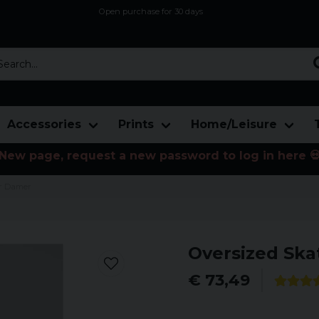
Open purchase for 30 days
12,9 euro i fragt inden for hele EU
Safe delivery to postal agents
rch...
Accessories
Prints
Home/Leisure
New page, request a new password to log in here 
ör Damer
Oversized Ska
€ 73,49