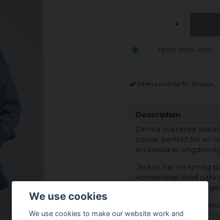
-
+
TB7131-19924-0037
Open purchase for 30 days
Description
Denna oversized skater
passar perfekt för en l
en känsla av ungdomlig
Jackan har en rymlig 
kombineras med olika ou
uppklädd look. Den ger
We use cookies
Med sina praktiska fick
We use cookies to make our website work and
att förvara småsaker. D