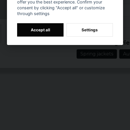
offer you the best experience. Confirm your
dimension till designen
consent by clicking "Accept all" or customize
through settings
Färgerna är noggrant ut
jackan kan bäras året r
Reviews (1)
efter olika tillfällen och s
Accept all
Settings
Prishistorik
Material: 100% C
Pia Maria Sofia
Related categorie
2 months ago
Vikt: 8 oz
Spring jackets
Au