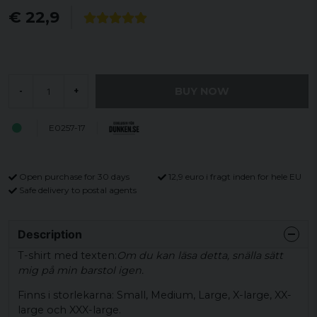
€ 22,9
BUY NOW
-
+
E0257-17
Open purchase for 30 days
12,9 euro i fragt inden for hele EU
Safe delivery to postal agents
Description
T-shirt med texten:
Om du kan läsa detta, snälla sätt
mig på min barstol igen.
Finns i storlekarna: Small, Medium, Large, X-large, XX-
large och XXX-large.