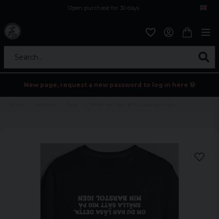
Open purchase for 30 days
12,9 euro i fragt inden for hele EU
Safe delivery to postal agents
Search...
New page, request a new password to log in here 💀
Home
Sortering
Tryck
Om du kan läsa detta..(upp och ner)