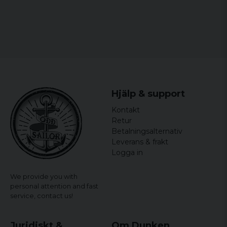
9 years ago
Susanne
Bredden mäts armhåla till armhåla och längden mäts
11 years ago
från högsta till lägsta punkt.
Tror att det kommer att bli en
uppskattad present :o)
Hjälp & support
Kontakt
Retur
Betalningsalternativ
Leverans & frakt
Logga in
We provide you with
personal attention and fast
service,
contact us!
Juridiskt &
Om Dunken