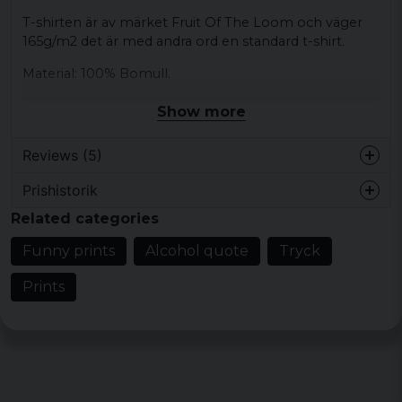
T-shirten är av märket Fruit Of The Loom och väger
165g/m2 det är med andra ord en standard t-shirt.
Material: 100% Bomull.
Storleksguide
Show more
Storlek
Bredd
Längd
Reviews (5)
S
46 cm
68,5 cm
Prishistorik
4 years ago
Related categories
M
48,5 cm
71 cm
Carl-magnus
Funny prints
Alcohol quote
Tryck
L
53,5 cm
73,5 cm
5 years ago
Perfekt
Prints
XL
59 cm
76 cm
Elisabeth Trygg
XXL
64 cm
78,5 cm
7 years ago
Blev jättebra, storleken passade perfekt.
81 cm
XXXL
68,5 cm
Roland