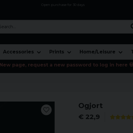
Open purchase for 30 days
12,9 euro i fragt inden for hele EU
Safe delivery to postal agents
rch...
Accessories
Prints
Home/Leisure
New page, request a new password to log in here 
Ogjort
€ 22,9