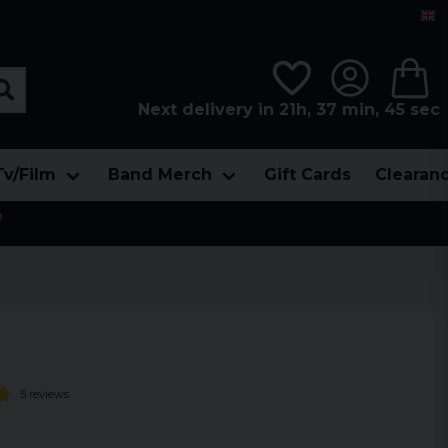
Next delivery in 21h, 37 min, 45 sec
Tv/Film
Band Merch
Gift Cards
Clearan

5 reviews