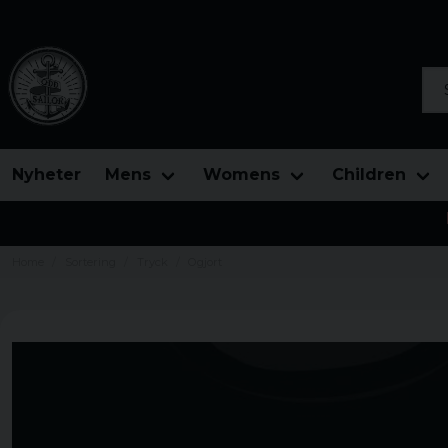
Sea
Nyheter
Mens
Womens
Children
Home
Sortering
Tryck
Ogjort