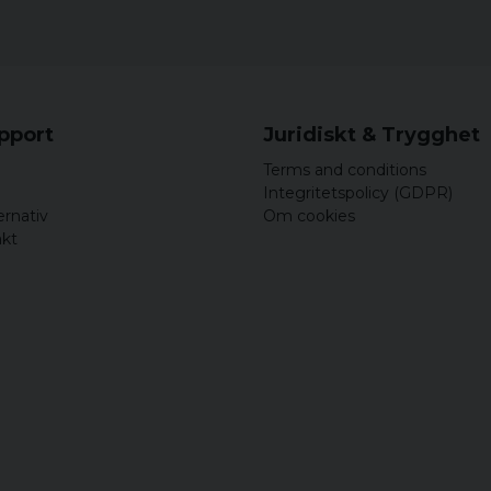
upport
Juridiskt & Trygghet
Terms and conditions
Integritetspolicy (GDPR)
ernativ
Om cookies
akt