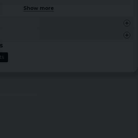
Show more
Bredd
Längd
46 cm
68,5 cm
48,5 cm
71 cm
s
53,5 cm
73,5 cm
ts
59 cm
76 cm
64 cm
78,5 cm
81 cm
68,5 cm
ll armhåla och längden mäts från högsta till lägsta