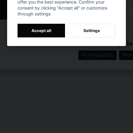
offer you the best experience. Confirm your
consent by clicking "Accept all" or customize
Storlek
through settings
Reviews (5)
S
Accept all
Settings
Prishistorik
M
2 years ago
Related categorie
L
7 years ago
Funny prints
Prin
XL
Nina
8 years ago
XXL
Ulf
XXXL
8 years ago
Anneli
9 years ago
Bredden mäts armhåla ti
punkt.