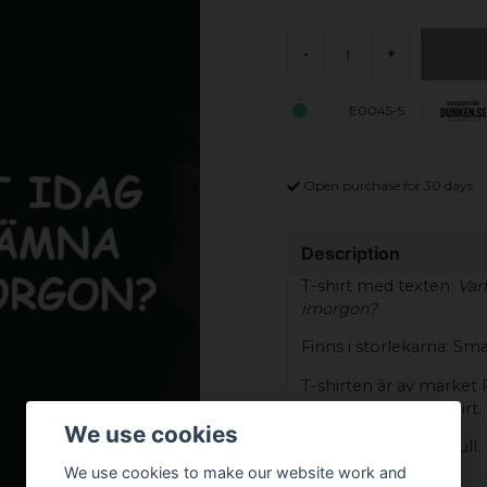
-
+
E0045-5
Open purchase for 30 days
Description
T-shirt med texten:
Varf
imorgon?
Finns i storlekarna: Sma
T-shirten är av märket
ord en standard t-shirt.
We use cookies
Material: 100% Bomull.
We use cookies to make our website work and
Storleksguide