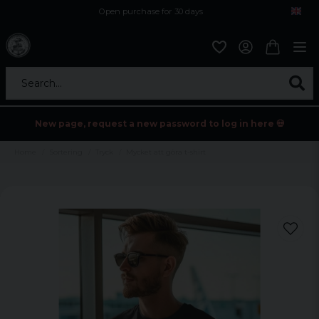
Open purchase for 30 days
12,9 euro i fragt inden for hele EU
Safe delivery to postal agents
Search...
New page, request a new password to log in here 💀
Home
Sortering
Tryck
Mycket att göra t-shirt