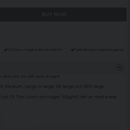
BUY NOW
12,9 euro i fragt inden for hele EU
Safe delivery to postal agents
 ska inte tro allt som är sant.
ll, Medium, Large, X-large, XX-large och XXX-large.
 Fruit Of The Loom och väger 165g/m2 det är med andra