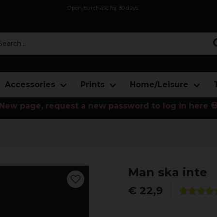
Open purchase for 30 days
12,9 euro i fragt inden for hele EU
Safe delivery to postal agents
rch...
Accessories
Prints
Home/Leisure
New page, request a new password to log in here 
Man ska inte
€ 22,9