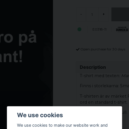
-
+
E0318-11
Open purchase for 30 days
Description
T-shirt med texten:
Man
Finns i storlekarna: Sma
T-shirten är av märket
ord en standard t-shirt.
Material: 100% Bomull.
We use cookies
Storleksguide
We use cookies to make our website work and