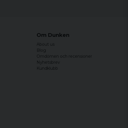
Om Dunken
About us
o AB
Blog
Omdömen och recensioner
gt
Nyhetsbrev
Kundklubb