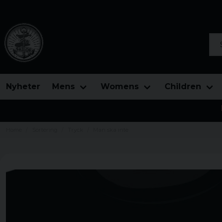
Sea
Nyheter
Mens
Womens
Children
Home
Sortering
Tryck
Man ska inte