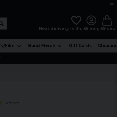
Next delivery in 3h, 55 min, 58 sec
Tv/Film
Band Merch
Gift Cards
Clearan

10 reviews