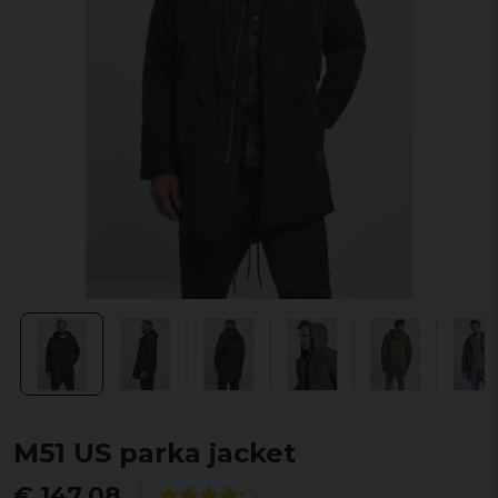
M51 US parka jacket
€ 147,08