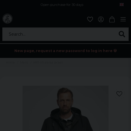
Open purchase for 30 days
12,9 euro i fragt inden for hele EU
Safe delivery to postal agents
Search...
New page, request a new password to log in here 💀
Home
Mens
M51 US parka jacket