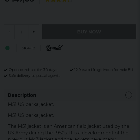
BUY NOW
-
+
3164-10
Open purchase for 30 days
12,9 euro i fragt inden for hele EU
Safe delivery to postal agents
Description
M51 US parka jacket.
M51 US parka jacket.
The M51 jacket is an American field jacket used by the
US Army during the 1950s. It is a development of the
previous M43 jacket and the jackets have many