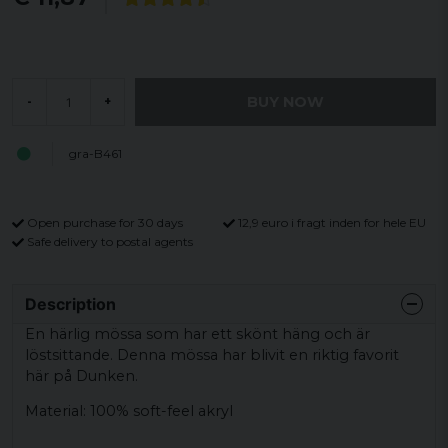
BUY NOW
-
+
gra-B461
Open purchase for 30 days
12,9 euro i fragt inden for hele EU
Safe delivery to postal agents
Description
En härlig mössa som har ett skönt häng och är
löstsittande. Denna mössa har blivit en riktig favorit
här på Dunken.
Material: 100% soft-feel akryl