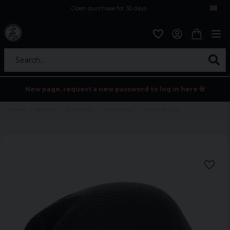
Open purchase for 30 days
12,9 euro i fragt inden for hele EU
Safe delivery to postal agents
Search...
New page, request a new password to log in here 💀
Home
Holidays
Black friday
Accessoarer
Slouch Beanie