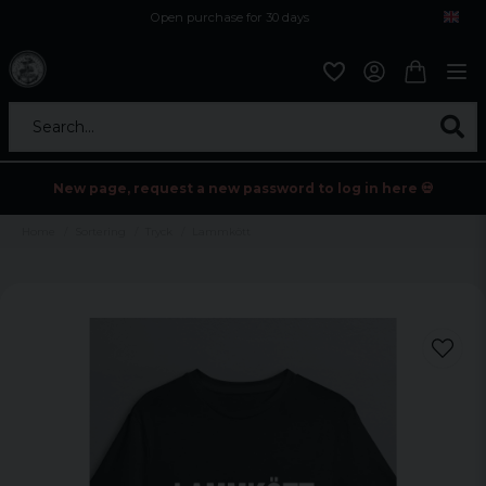
Open purchase for 30 days
12,9 euro i fragt inden for hele EU
Safe delivery to postal agents
Search...
New page, request a new password to log in here 💀
Home
Sortering
Tryck
Lammkött