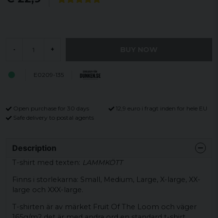
BUY NOW
-
+
E0209-135
Open purchase for 30 days
12,9 euro i fragt inden for hele EU
Safe delivery to postal agents
Description
T-shirt med texten:
LAMMKÖTT
Finns i storlekarna: Small, Medium, Large, X-large, XX-
large och XXX-large.
T-shirten är av märket Fruit Of The Loom och väger
165g/m2 det är med andra ord en standard t-shirt.