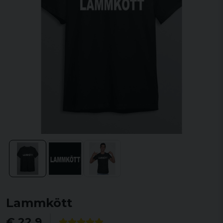
Lammkött
€ 22,9