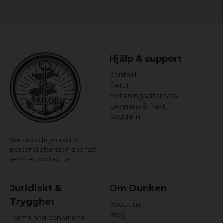
Bredden mäts armhåla till armhåla och längden mäts
från högsta till lägsta punkt.
Hjälp & support
Kontakt
Retur
Betalningsalternativ
Leverans & frakt
Logga in
We provide you with
personal attention and fast
service,
contact us!
Juridiskt &
Om Dunken
Trygghet
About us
Blog
Terms and conditions