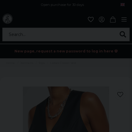
Open purchase for 30 days
12,9 euro i fragt inden for hele EU
Safe delivery to postal agents
Search...
New page, request a new password to log in here 💀
Home
Womens
Tops
Ladies Classic Vest