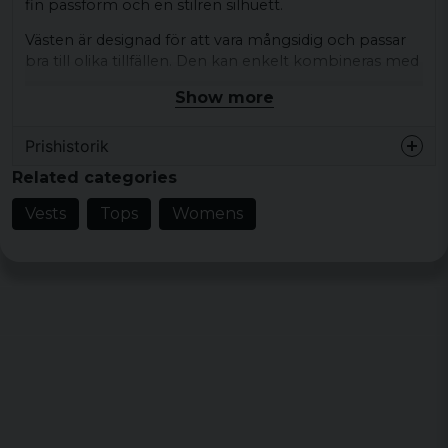
fin passform och en stilren silhuett.
Västen är designad för att vara mångsidig och passar
bra till olika tillfällen. Den kan enkelt kombineras med
andra plagg för att skapa en personlig stil.
Show more
Den klassiska designen gör att västen är tidlös och lätt
att bära under hela året. Det är ett utmärkt val för
Prishistorik
både avslappnade och mer formella sammanhang.
Related categories
Material: 80% Polyester, 20% Viscose
Vests
Tops
Womens
Vikt: 180 gsm