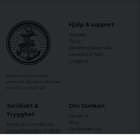
Hjälp & support
Kontakt
Retur
Betalningsalternativ
Leverans & frakt
Logga in
We provide you with
personal attention and fast
service,
contact us!
Juridiskt &
Om Dunken
Trygghet
About us
Blog
Terms and conditions
Omdömen och
Integritetspolicy (GDPR)
recensioner
Om cookies