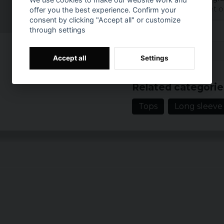
balans mellan lätthet 
offer you the best experience. Confirm your
mer avslappnade tillfäll
consent by clicking "Accept all" or customize
through settings
Den långärmade designen
utmärkt val för kyligar
Reviews (1)
kombinera med olika p
Accept all
Settings
Prishistorik
Material: 90% Bo
Anna Helena Ingeg
Related categorie
6 months ago
Vikt: 190 gsm
För slim
Tops
Long sleeve