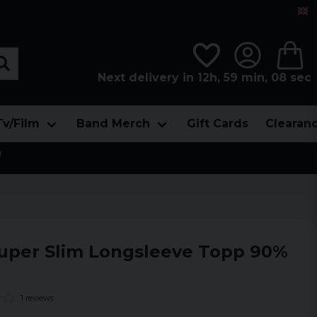
Next delivery in 12h, 59 min, 07 sec
Tv/Film
Band Merch
Gift Cards
Clearan

Super Slim Longsleeve Topp 90%
1 reviews