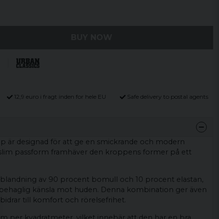
BUY NOW
12,9 euro i fragt inden for hele EU
Safe delivery to postal agents
 är designad för att ge en smickrande och modern
r slim passform framhäver den kroppens former på ett
n blandning av 90 procent bomull och 10 procent elastan,
h behaglig känsla mot huden. Denna kombination ger även
t bidrar till komfort och rörelsefrihet.
m per kvadratmeter, vilket innebär att den har en bra