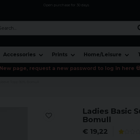
Open purchase for 30 days
12,9 euro i fragt inden for hele EU
Safe delivery to postal agents
rch...
Accessories
Prints
Home/Leisure
New page, request a new password to log in here 
sleeve Topp 90% Bomull
Ladies Basic 
Bomull
€ 19,22