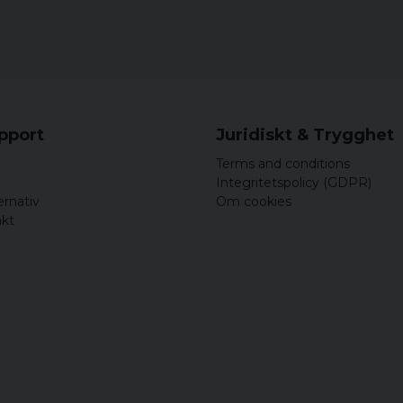
upport
Juridiskt & Trygghet
Terms and conditions
Integritetspolicy (GDPR)
ernativ
Om cookies
akt