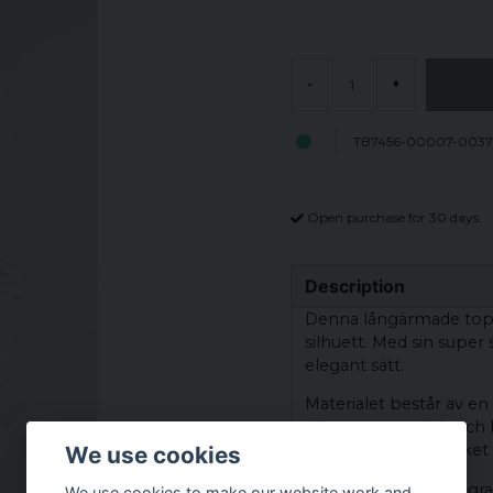
-
+
TB7456-00007-0037
Open purchase for 30 days
Description
Denna långärmade topp
silhuett. Med sin supe
elegant sätt.
Materialet består av e
vilket ger en mjuk oc
en viss elasticitet, vilke
We use cookies
Toppens vikt är 190 gra
We use cookies to make our website work and