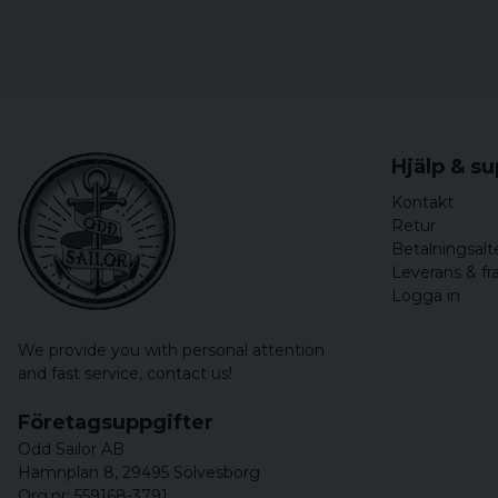
Hjälp & s
Kontakt
Retur
Betalningsalt
Leverans & fr
Logga in
We provide you with personal attention
and fast service,
contact us!
Företagsuppgifter
Odd Sailor AB
Hamnplan 8, 29495 Sölvesborg
Org.nr: 559168-3791