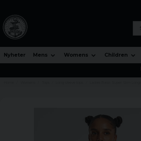
Sea
Nyheter
Mens
Womens
Children
Home
Womens
Tops
Long sleeve tops
Ladies Basic Super Slim Long