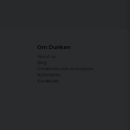
k större än vad jag brukar göra, upplevde att
 men ärmarna är tajta vid underarmarna och
ver jacka tät och varm. Hade returen varit
då jag upplever ärmarna vridna.
Om Dunken
About us
e än vad du vanligtvis beställer
Blog
Omdömen och recensioner
Nyhetsbrev
Kundklubb
rkare än den på bilden. Har xl annars fast
n större storlek så satt den bra