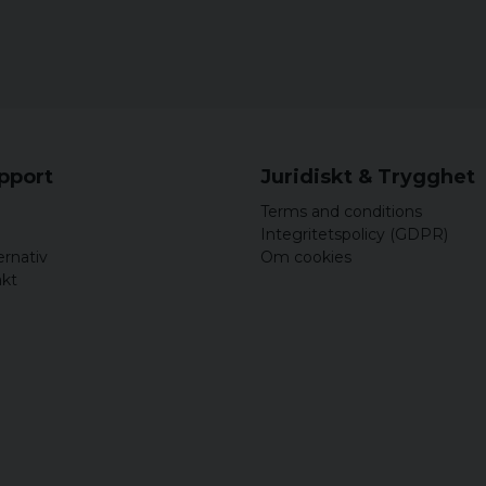
grodanper
3 years ago
Jag beställde en storle
storleken då blev bra,
något vridna. Jag upple
gratis så hade jag bytt 
upport
Juridiskt & Trygghet
4 years ago
Terms and conditions
Beställ en storlek störr
Integritetspolicy (GDPR)
Jostein
ernativ
Om cookies
4 years ago
akt
Pärfäkt
Tommy
4 years ago
Färgen oliv va mycke mö
just denna fick man ta e