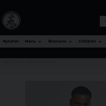
Sea
Nyheter
Mens
Womens
Children
Home
Mens
Classic Bomber jacket