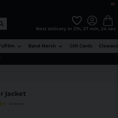
Next delivery in 21h, 37 min, 22 sec
Tv/Film
Band Merch
Gift Cards
Clearan

r jacket
63 reviews