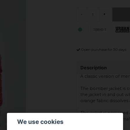
-
+
TB861-1
Open purchase for 30 days
Description
A classic version of men
The bomber jacket is o
the jacket in and out 
orange fabric dissolves 
The jacket is perceived 
larger than you normal
We use cookies