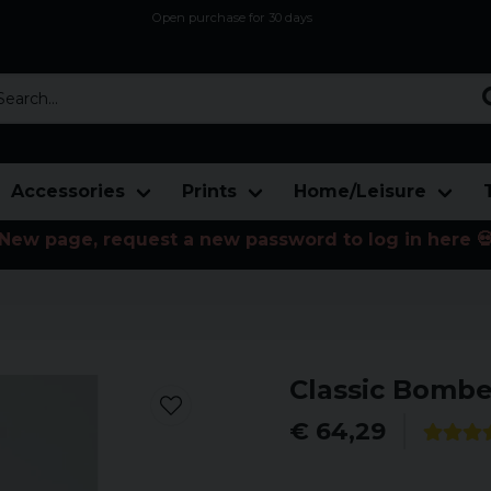
Open purchase for 30 days
12,9 euro i fragt inden for hele EU
Safe delivery to postal agents
rch...
Accessories
Prints
Home/Leisure
New page, request a new password to log in here 
Classic Bombe
€ 64,29