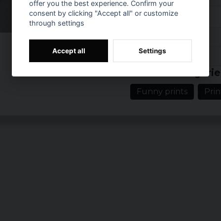
offer you the best experience. Confirm your
Size
consent by clicking "Accept all" or customize
through settings
S
Reviews (10)
M
Accept all
Settings
Prishistorik
Ann-Sofi
L
Related categorie
3 years ago
XL
Funny prints
Prin
Leif
5 years ago
XXL
5 years ago
3XL
Ann-christin
4XL
5 years ago
5XL
Daniel
6 years ago
Monica
Ladies:
6 years ago