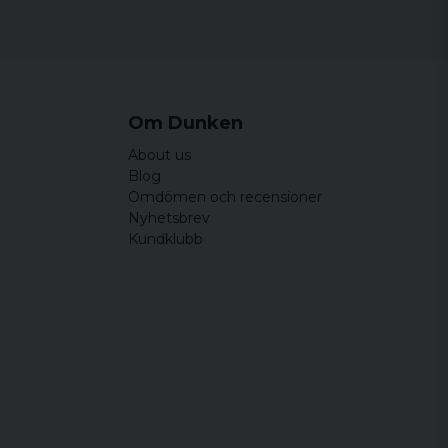
Width
Length
44 cm
64,5 cm
46,5 cm
65,5 cm
Om Dunken
49 cm
66,5 cm
About us
Blog
51,5 cm
67,5 cm
Omdömen och recensioner
Nyhetsbrev
54 cm
68,5 cm
å några bokstäver. Bra kvalité på tröjan.
Kundklubb