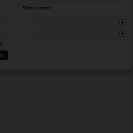
Width
Length
Show more
46 cm
68,5 cm
48,5 cm
71 cm
54,5 cm
73,5 cm
s
59 cm
76 cm
ts
64 cm
78,5 cm
68,5 cm
81 cm
73 cm
83,5 cm
77,5 cm
86 cm