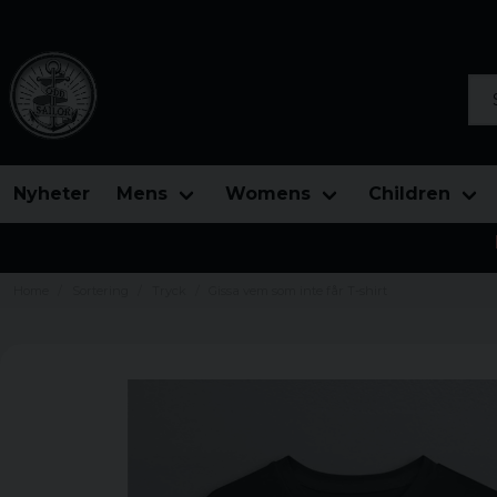
Sea
Nyheter
Mens
Womens
Children
Home
Sortering
Tryck
Gissa vem som inte får T-shirt