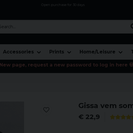
Open purchase for 30 days
12,9 euro i fragt inden for hele EU
Safe delivery to postal agents
rch...
Accessories
Prints
Home/Leisure
New page, request a new password to log in here 
Gissa vem som 
€ 22,9