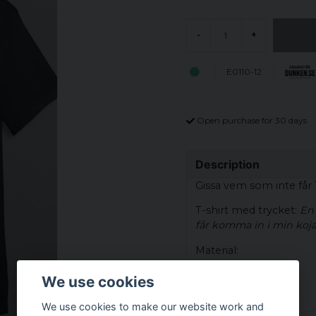
-
+
E0110-12
Open purchase for 30 days
Description
Gissa vem som inte får T
T-shirt med trycket:
En 
får komma in i min koja
Material:
100% bomull
We use cookies
Men:
We use cookies to make our website work and