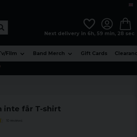
Next delivery in 6h, 59 min, 27 sec
Tv/Film
Band Merch
Gift Cards
Clearan

inte får T-shirt
10 reviews