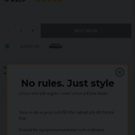
BUY NOW
-
+
E0205-135
Open purchase for 30 days
12,9 euro i fragt inden for hele EU
Safe delivery to postal agents
No rules. Just style
Description
Vi tror inte på regler – men vi tror på bra deals.
T-shirt med texten:
Full o full man kan väl ramla ändå?
Finns i storlekarna: Small, Medium, Large, X-large, XX-
Skriv in din e-post och få 10% i rabatt på ditt första
large och XXX-large.
köp.
T-shirten är av märket Fruit Of The Loom och väger
Endast för nya prenumeranter och ordinarie
165g/m2 det är med andra ord en standard t-shirt.