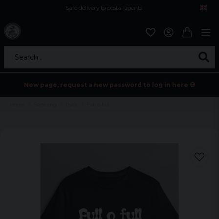
Safe delivery to postal agents
Search...
New page, request a new password to log in here 💀
Home
Sortering
Tryck
Full o full..