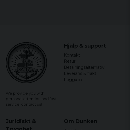
Bredden mäts armhåla till armhåla och längden mäts
Bruno
från högsta till lägsta punkt.
2 years ago
2 years ago
Cecilia Pysse
2 years ago
Hjälp & support
Mats
Kontakt
2 years ago
Retur
Ove
Betalningsalternativ
Leverans & frakt
2 years ago
Inte liten eller stor. Sitter perfekt.
Logga in
2 years ago
We provide you with
personal attention and fast
service,
contact us!
Juridiskt &
Om Dunken
Trygghet