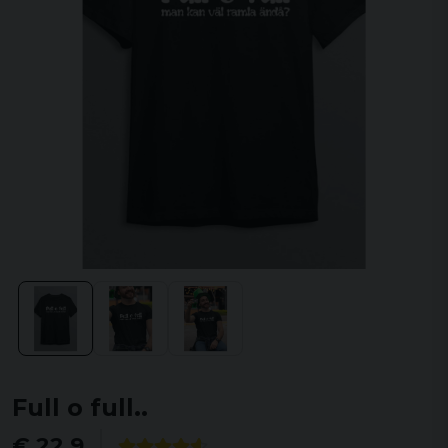
Full o full..
€ 22,9