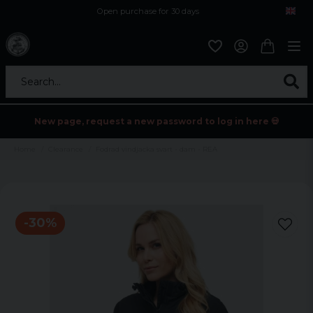
Open purchase for 30 days
12,9 euro i fragt inden for hele EU
Safe delivery to postal agents
Search...
New page, request a new password to log in here 💀
Home
Clearance
Fodrad vindjacka svart - dam - REA
-
30
%