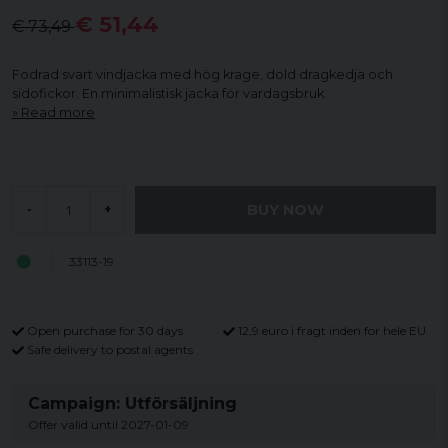
€ 51,44
€ 73,49
Fodrad svart vindjacka med hög krage, dold dragkedja och
sidofickor. En minimalistisk jacka för vardagsbruk.
Read more
BUY NOW
-
+
33113-19
Open purchase for 30 days
12,9 euro i fragt inden for hele EU
Safe delivery to postal agents
Campaign: Utförsäljning
Offer valid until 2027-01-09