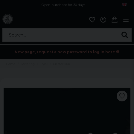
Open purchase for 30 days
12,9 euro i fragt inden for hele EU
Safe delivery to postal agents
Search...
New page, request a new password to log in here 💀
Home
Sortering
Tryck
En stor kuk