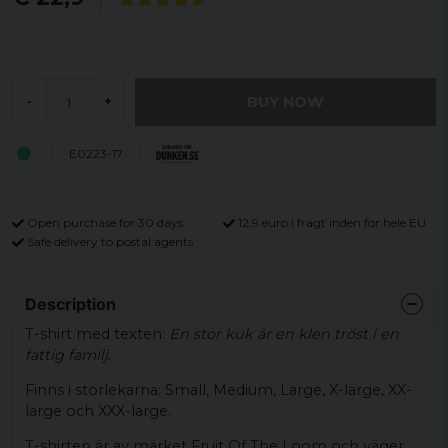
BUY NOW
-
+
E0223-17
Open purchase for 30 days
12,9 euro i fragt inden for hele EU
Safe delivery to postal agents
Description
T-shirt med texten:
En stor kuk är en klen tröst i en
fattig familj.
Finns i storlekarna: Small, Medium, Large, X-large, XX-
large och XXX-large.
T-shirten är av märket Fruit Of The Loom och väger