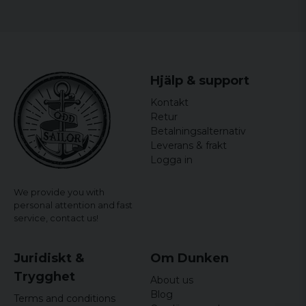
Bredden mäts armhåla till armhåla och längden mäts
7 years ago
från högsta till lägsta punkt.
Christofer
8 years ago
Mycket bra!
Hjälp & support
Kontakt
10 years ago
En bra present till pojkvännen eller bästa
Retur
vännen
Betalningsalternativ
Leverans & frakt
11 years ago
Logga in
We provide you with
personal attention and fast
service,
contact us!
Juridiskt &
Om Dunken
Trygghet
About us
Blog
Terms and conditions