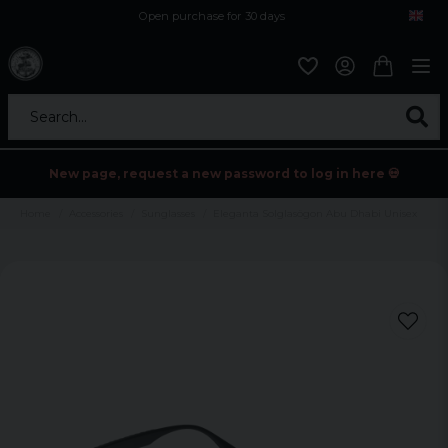
Open purchase for 30 days
12,9 euro i fragt inden for hele EU
Safe delivery to postal agents
Search...
New page, request a new password to log in here 💀
Home
Accessories
Sunglasses
Eleganta Solglasögon Abu Dhabi Unisex