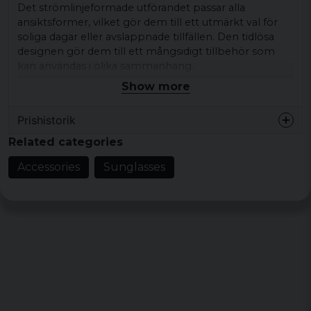
Det strömlinjeformade utförandet passar alla
ansiktsformer, vilket gör dem till ett utmärkt val för
soliga dagar eller avslappnade tillfällen. Den tidlösa
designen gör dem till ett mångsidigt tillbehör som
kan användas i olika sammanhang.
Show more
Med en robust konstruktion erbjuder solglasögonen
både komfort och stil, vilket gör dem till ett smart val
Prishistorik
för den som söker en kombination av funktionalitet
och estetik i sin ögonaccessoar.
Related categories
Material: 100% Polycarbonat
Accessories
Sunglasses
Design: Unisex
Användningsområde: Soliga dagar,
avslappnade utflykter