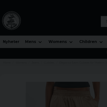
Sea
Nyheter
Mens
Womens
Children
Home
Womens
Jeans
Culottes
Eleganta Satin Culottes för Modern St