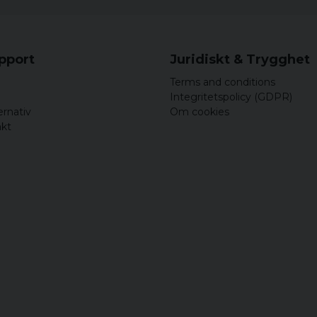
upport
Juridiskt & Trygghet
Terms and conditions
Integritetspolicy (GDPR)
ernativ
Om cookies
akt