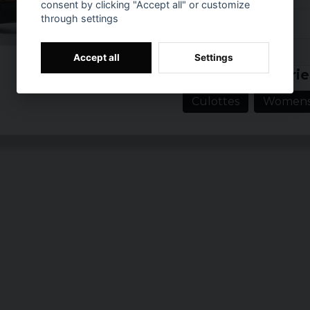
consent by clicking "Accept all" or customize
smakfull stil som kan 
through settings
Material: 96% Pol
Prishistorik
Vikt: 95 gsm
Accept all
Settings
Passform: Löst si
Related categorie
Midja: Elastisk
Culottes
Women
Design: Vida ben