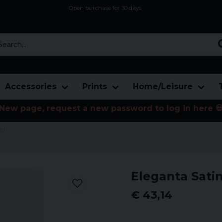
Open purchase for 30 days
12,9 euro i fragt inden for hele EU
Safe delivery to postal agents
rch...
Accessories
Prints
Home/Leisure
New page, request a new password to log in here 
il
Eleganta Satin
€ 43,14