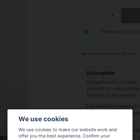
-
+
TB7488-00007-003
Open purchase for 30 days
Description
Eleganta satin culottes
perfekt för olika tillfä
modern och bekväm.
Det elastiska midjebande
byxorna sitter bra oav
We use cookies
känsla hela dagen.
We use cookies to make our website work and
Dessa culottes är lämp
offer you the best experience. Confirm your
till ett mångsidigt val