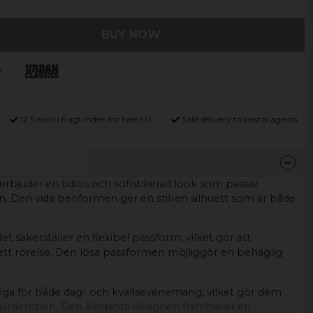
BUY NOW
7
12,9 euro i fragt inden for hele EU
Safe delivery to postal agents
 erbjuder en tidlös och sofistikerad look som passar
llen. Den vida benformen ger en stilren silhuett som är både
t säkerställer en flexibel passform, vilket gör att
sett rörelse. Den lösa passformen möjliggör en behaglig
liga för både dag- och kvällsevenemang, vilket gör dem
 i garderoben. Den eleganta designen framhäver en