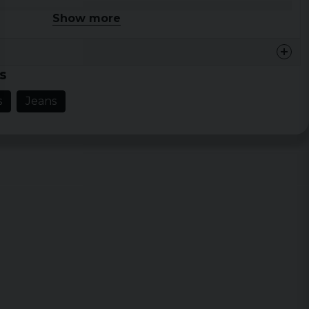
kombineras med olika överdelar och accessoarer.
Show more
yester, 4% Elastane
ttande
s
s
Jeans