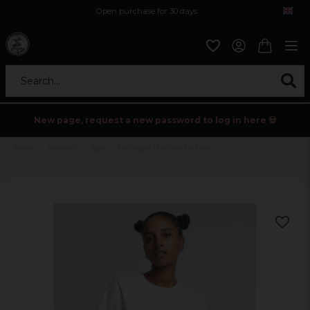
Open purchase for 30 days
12,9 euro i fragt inden for hele EU
Safe delivery to postal agents
Search...
New page, request a new password to log in here 💀
Home
Womens
Tops
Ekologisk Boxy Tee för Dam