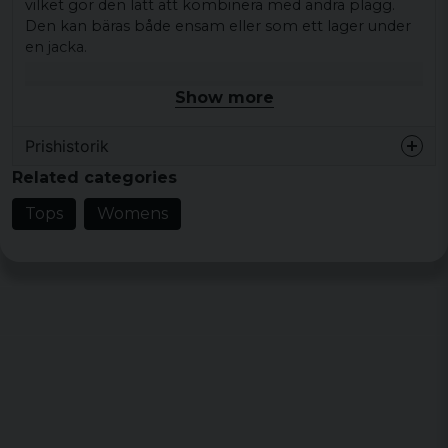
vilket gör den lätt att kombinera med andra plagg.
Den kan bäras både ensam eller som ett lager under
en jacka.
Färgerna är noggrant utvalda för att ge en stilren look
Show more
och passar utmärkt med jeans, shorts eller kjolar. Den
är lätt att tvätta och behåller sin form och färg över
Prishistorik
tid.
Related categories
Material: 100% Ekologisk Bomull
Vikt: 220 gsm
Tops
Womens