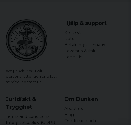
Hjälp & support
Kontakt
Retur
Betalningsalternativ
Leverans & frakt
Logga in
We provide you with
personal attention and fast
service,
contact us!
Juridiskt &
Om Dunken
Trygghet
About us
Blog
Terms and conditions
Omdömen och
Integritetspolicy (GDPR)
recensioner
Om cookies