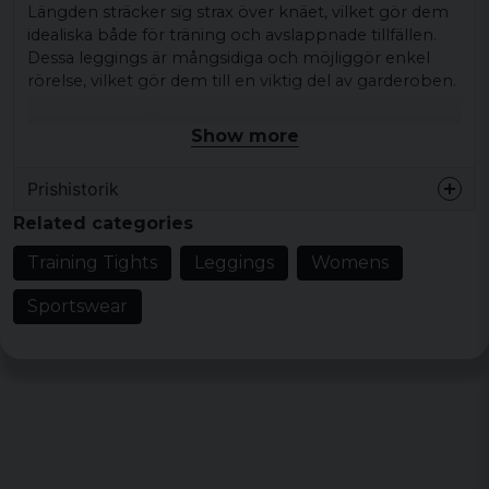
Längden sträcker sig strax över knäet, vilket gör dem
idealiska både för träning och avslappnade tillfällen.
Dessa leggings är mångsidiga och möjliggör enkel
rörelse, vilket gör dem till en viktig del av garderoben.
Materialet består av 80% nylon och 20% elastan, vilket
Show more
bidrar till en behaglig känsla mot huden och god
elasticitet.
Prishistorik
Material: 80% Nylon, 20% Elastane
Related categories
Passform: Slim fit
Training Tights
Leggings
Womens
Midja: Bred resårmidja för komfort och stöd
Längd: Sträcker sig precis över knäet
Sportswear
Användningsområden: Träning och casual
outings