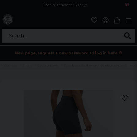
Open purchase for 30 days
12,9 euro i fragt inden for hele EU
Safe delivery to postal agents
Search...
New page, request a new password to log in here 💀
Womens
Shorts
Cycling pants
Cykelbyxor för damer med elegant passform oc