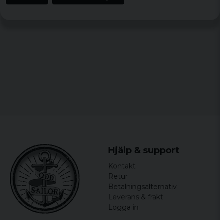
3 years ago
Nöjd, precis som förväntat.
David
3 years ago
Bra även om den var lite tight för min
storlek. Modellen är ju också kort men
det visar bilden så egentligen inget att
klaga på.
Kenneth
6 years ago
Daniel
6 years ago
Hjälp & support
Kontakt
Totte
Retur
7 years ago
Betalningsalternativ
Sebastian
Leverans & frakt
7 years ago
Logga in
Riktigt bra kvalitè. Asnöjd! Jag är 184 lång