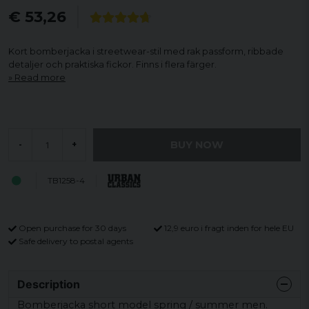
€ 53,26
Kort bomberjacka i streetwear-stil med rak passform, ribbade
detaljer och praktiska fickor. Finns i flera färger.
Read more
BUY NOW
-
+
TB1258-4
Open purchase for 30 days
12,9 euro i fragt inden for hele EU
Safe delivery to postal agents
Description
Bomberjacka short model spring / summer men.