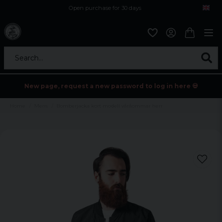
Open purchase for 30 days
12,9 euro i fragt inden for hele EU
Safe delivery to postal agents
Search...
New page, request a new password to log in here 💀
Home
Mens
Bomberjacka kort modell vår/sommar herr