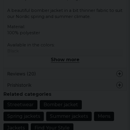
A beautiful bomber jacket in a bit thinner fabric to suit
our Nordic spring and summer climate.
Material:
100% polyester
Available in the colors:
Black
Navy Blue
Show more
Olive
White
Reviews (20)
Burgundy
Prishistorik
Nikita
Related categories
1 year ago
Streetwear
Bomber jacket
Anna-Lena
2 years ago
Spring jackets
Summer jackets
Mens
Perfekt, snygg färg . Kvaliteten är toppen.
Jackets
Find Your Style
Pia