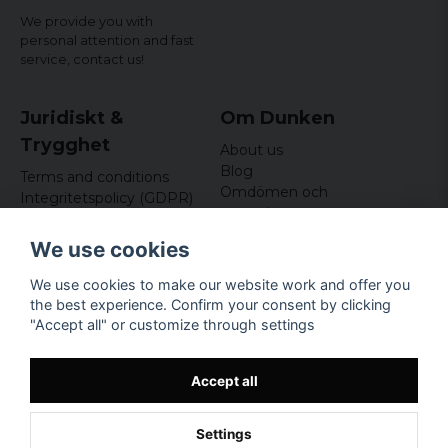
och väger 87 och Large blev perfekt till
We provide you with
mig.
personal attention and fast
service,
contact us!
Miguel
8 years ago
Ja den var nice :D
Juridiskt &
Om Dunken
Trygghet
About us
Maria
Blog
8 years ago
Terms and conditions
Omdömen och
Integritetspolicy (GDPR)
recensioner
Om cookies
Nyhetsbrev
We use cookies
Kundklubb
We use cookies to make our website work and offer you
Företagsuppgifter
the best experience. Confirm your consent by clicking
Odd Sailor AB
"Accept all" or customize through settings
Hamnplan 8, 29495
Sölvesborg
Org.nr: 559168-3791
Accept all
Settings