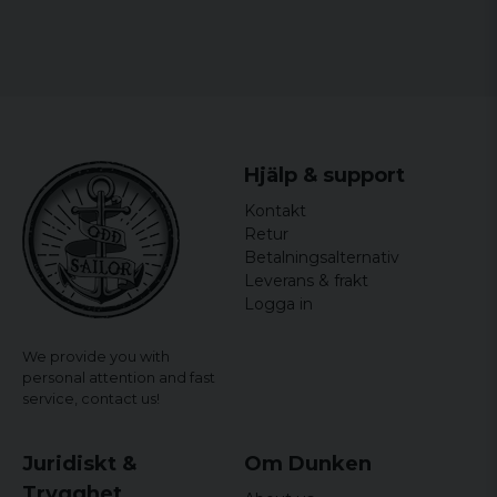
var inte tighta som på bilden utan pösiga!
Madeleine
10 years ago
Sitter kanonbra! Supernöjd
Frida
10 years ago
Hjälp & support
Sitter inte fint från knäet och ner
Kontakt
Retur
Betalningsalternativ
Leverans & frakt
Logga in
We provide you with
personal attention and fast
service,
contact us!
Juridiskt &
Om Dunken
Trygghet