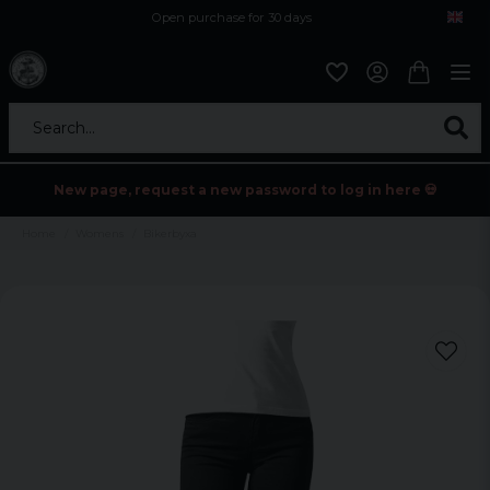
Open purchase for 30 days
12,9 euro i fragt inden for hele EU
Safe delivery to postal agents
Search...
New page, request a new password to log in here 💀
Home
Womens
Bikerbyxa