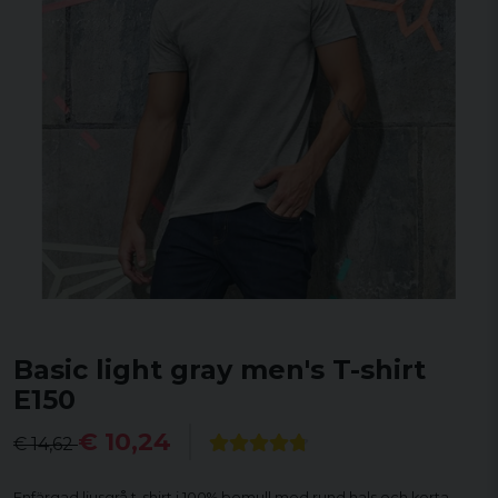
Basic light gray men's T-shirt
E150
€ 10,24
€ 14,62
Enfärgad ljusgrå t-shirt i 100% bomull med rund hals och korta