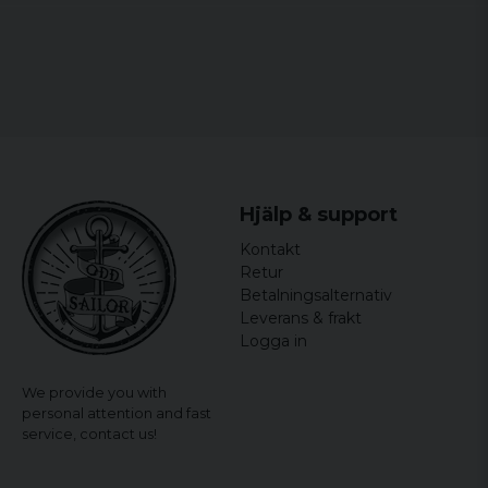
Mikael
5 years ago
Underbar. Köpte en L. Jag är 183 cm lång
och väger 76kg. Den har gått igenom en
tvätt på 60 grader och en torktumling.
Passformen är som innan. ?
ROINE
5 years ago
Hjälp & support
Kontakt
Retur
Betalningsalternativ
Leverans & frakt
Logga in
We provide you with
personal attention and fast
service,
contact us!