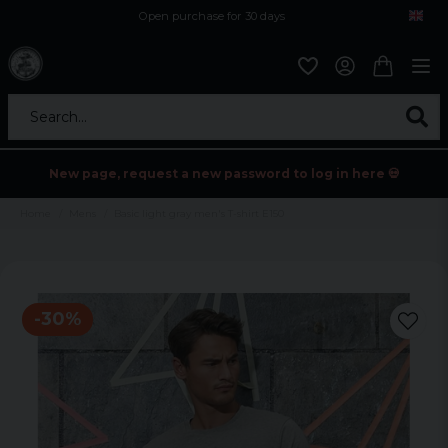
Open purchase for 30 days
12,9 euro i fragt inden for hele EU
Safe delivery to postal agents
Search...
New page, request a new password to log in here 💀
Home
Mens
Basic light gray men's T-shirt E150
-
30
%