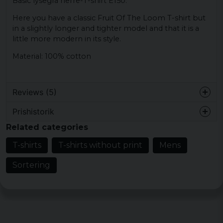
Basic lysegrå herre-T-shirt E150.
Here you have a classic Fruit Of The Loom T-shirt but
in a slightly longer and tighter model and that it is a
little more modern in its style.
Material: 100% cotton
Reviews (5)
Prishistorik
Roine
Related categories
1 year ago
T-shirts
T-shirts without print
Mens
Marita
4 years ago
Sortering
Mjuk och skön och verkar bra kvalitet
Emma
5 years ago
Väldigt skön , bra längd, sambon e nöjd