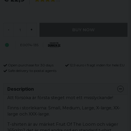
BUY NOW
-
+
E0074-135
Open purchase for 30 days
12,9 euro i fragt inden for hele EU
Safe delivery to postal agents
Description
Att försöka är första steget mot ett misslyckande!
Finns i storlekarna: Small, Medium, Large, X-large, XX-
large och XXX-large.
T-shirten är av märket Fruit Of The Loom och väger
165g/m2 det är med andra ord en standard t-shirt.