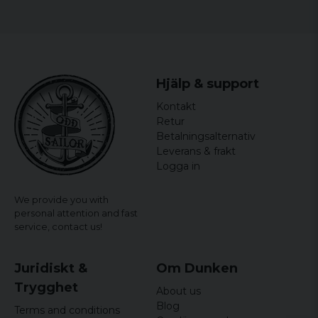
Bredden mäts armhåla till armhåla och längden mäts
8 years ago
från högsta till lägsta punkt.
Detta är en av många roliga t-shirts och tröjor du kan
hitta här inne.
Hjälp & support
Kontakt
Retur
Betalningsalternativ
Leverans & frakt
Logga in
We provide you with
personal attention and fast
service,
contact us!
Juridiskt &
Om Dunken
Trygghet
About us
Blog
Terms and conditions