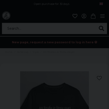
Open purchase for 30 days
12,9 euro i fragt inden for hele EU
Safe delivery to postal agents
Search...
New page, request a new password to log in here 💀
Home
Sortering
Tryck
Att försöka är första steget